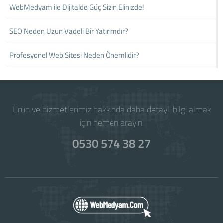
WebMedyam ile Dijitalde Güç Sizin Elinizde!
SEO Neden Uzun Vadeli Bir Yatırımdır?
Profesyonel Web Sitesi Neden Önemlidir?
Ürün ve hizmetlerimiz hakkında daha detaylı bilgi almak
için hemen arayın.
0530 574 38 27