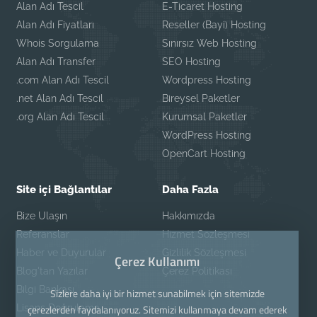
Alan Adı Tescil
E-Ticaret Hosting
Alan Adı Fiyatları
Reseller (Bayi) Hosting
Whois Sorgulama
Sınırsız Web Hosting
Alan Adı Transfer
SEO Hosting
.com Alan Adı Tescil
Wordpress Hosting
.net Alan Adı Tescil
Bireysel Paketler
.org Alan Adı Tescil
Kurumsal Paketler
WordPress Hosting
OpenCart Hosting
Site içi Bağlantılar
Daha Fazla
Bize Ulaşın
Hakkımızda
Referanslar
Hizmet Sözleşmesi
Haber ve Duyurular
Gizlilik Sözleşmesi
Çerez Kullanımı
Blog'tan Yazılar
Çerez Politikası
Bilgi Bankası
Sizlere daha iyi bir hizmet sunabilmek için sitemizde
Lisans Doğrulama
çerezlerden faydalanıyoruz. Sitemizi kullanmaya devam ederek