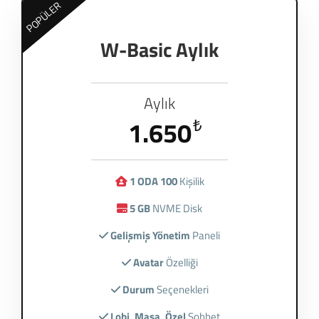
POPÜLER
W-Basic Aylık
Aylık
1.650
₺
1 ODA 100
Kişilik
5 GB
NVME Disk
Gelişmiş Yönetim
Paneli
Avatar
Özelliği
Durum
Seçenekleri
Lobi, Masa, Özel
Sohbet