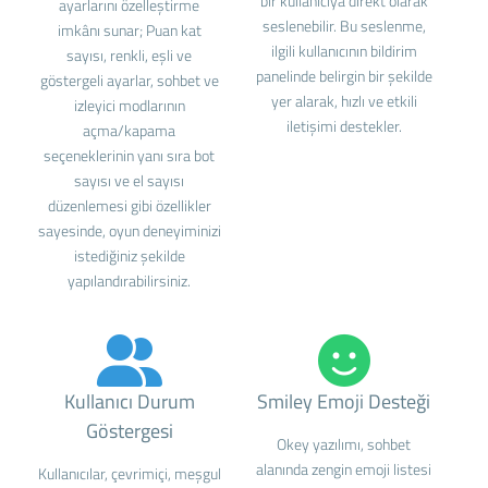
bir kullanıcıya direkt olarak
ayarlarını özelleştirme
seslenebilir. Bu seslenme,
imkânı sunar; Puan kat
ilgili kullanıcının bildirim
sayısı, renkli, eşli ve
panelinde belirgin bir şekilde
göstergeli ayarlar, sohbet ve
yer alarak, hızlı ve etkili
izleyici modlarının
iletişimi destekler.
açma/kapama
seçeneklerinin yanı sıra bot
sayısı ve el sayısı
düzenlemesi gibi özellikler
sayesinde, oyun deneyiminizi
istediğiniz şekilde
yapılandırabilirsiniz.
Kullanıcı Durum
Smiley Emoji Desteği
Göstergesi
Okey yazılımı, sohbet
alanında zengin emoji listesi
Kullanıcılar, çevrimiçi, meşgul