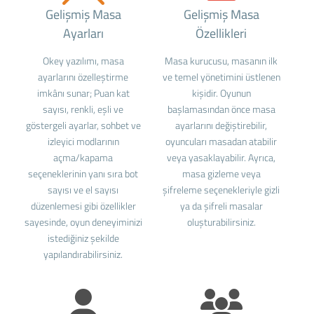
Gelişmiş Masa
Gelişmiş Masa
Ayarları
Özellikleri
Okey yazılımı, masa
Masa kurucusu, masanın ilk
ayarlarını özelleştirme
ve temel yönetimini üstlenen
imkânı sunar; Puan kat
kişidir. Oyunun
sayısı, renkli, eşli ve
başlamasından önce masa
göstergeli ayarlar, sohbet ve
ayarlarını değiştirebilir,
izleyici modlarının
oyuncuları masadan atabilir
açma/kapama
veya yasaklayabilir. Ayrıca,
seçeneklerinin yanı sıra bot
masa gizleme veya
sayısı ve el sayısı
şifreleme seçenekleriyle gizli
düzenlemesi gibi özellikler
ya da şifreli masalar
sayesinde, oyun deneyiminizi
oluşturabilirsiniz.
istediğiniz şekilde
yapılandırabilirsiniz.