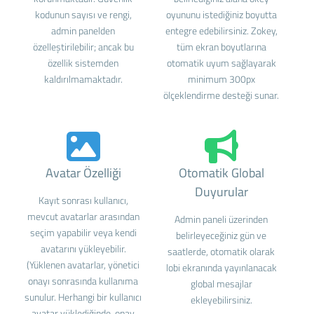
kodunun sayısı ve rengi,
oyununu istediğiniz boyutta
admin panelden
entegre edebilirsiniz. Zokey,
özelleştirilebilir; ancak bu
tüm ekran boyutlarına
özellik sistemden
otomatik uyum sağlayarak
kaldırılmamaktadır.
minimum 300px
ölçeklendirme desteği sunar.
Avatar Özelliği
Otomatik Global
Duyurular
Kayıt sonrası kullanıcı,
mevcut avatarlar arasından
Admin paneli üzerinden
seçim yapabilir veya kendi
belirleyeceğiniz gün ve
avatarını yükleyebilir.
saatlerde, otomatik olarak
(Yüklenen avatarlar, yönetici
lobi ekranında yayınlanacak
onayı sonrasında kullanıma
global mesajlar
sunulur. Herhangi bir kullanıcı
ekleyebilirsiniz.
avatar yüklediğinde, onay