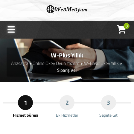
0
W-Plus Yıllık
Anasayfa
Online Okey Oyun Yazılım
W-Basic Okey Yıllık
Sipariş Ver
1
2
3
Hizmet Süresi
Ek Hizmetler
Sepete Git