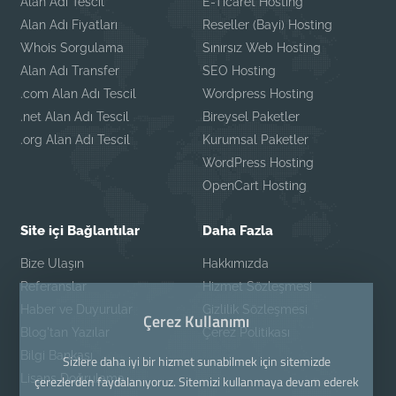
Alan Adı Tescil
E-Ticaret Hosting
Alan Adı Fiyatları
Reseller (Bayi) Hosting
Whois Sorgulama
Sınırsız Web Hosting
Alan Adı Transfer
SEO Hosting
.com Alan Adı Tescil
Wordpress Hosting
.net Alan Adı Tescil
Bireysel Paketler
.org Alan Adı Tescil
Kurumsal Paketler
WordPress Hosting
OpenCart Hosting
Site içi Bağlantılar
Daha Fazla
Bize Ulaşın
Hakkımızda
Referanslar
Hizmet Sözleşmesi
Haber ve Duyurular
Gizlilik Sözleşmesi
Çerez Kullanımı
Blog'tan Yazılar
Çerez Politikası
Bilgi Bankası
Sizlere daha iyi bir hizmet sunabilmek için sitemizde
Lisans Doğrulama
çerezlerden faydalanıyoruz. Sitemizi kullanmaya devam ederek