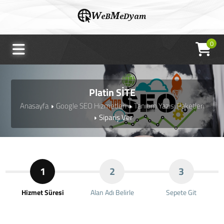
0
Platin SİTE
Anasayfa
Google SEO Hizmetleri
Tanıtım Yazısı Paketleri
Sipariş Ver
1
2
3
Hizmet Süresi
Alan Adı Belirle
Sepete Git