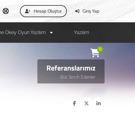
Hesap Oluştur
Giriş Yap
ne Okey Oyun Yazılım
Yazılım
0
Referanslarımız
Bizi Tercih Edenler