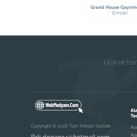
Grand House Gayrim
(Emlak)
Ürün ve hizm
Al
Te
Copyright © 2026 Tüm Hakları Saklıdır.
Al
Ala
Brk.dogan34@hotmail.com