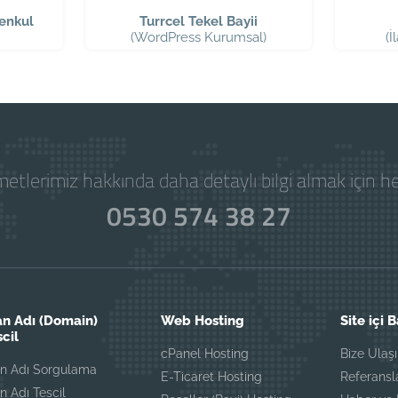
enkul
Turrcel Tekel Bayii
(WordPress Kurumsal)
(
etlerimiz hakkında daha detaylı bilgi almak için 
0530 574 38 27
an Adı (Domain)
Web Hosting
Site içi 
scil
cPanel Hosting
Bize Ulaş
an Adı Sorgulama
E-Ticaret Hosting
Referansl
n Adı Tescil