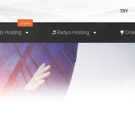
TRY
cPanel
b Hosting
Radyo Hosting
Onli