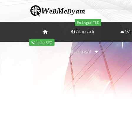
En Uygun TLD
Alan Adı
We
Website SEO
Seo
Kurumsal